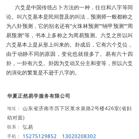
六爻是中国传统占卜方法的一种，往往和八字等同
论。叫六爻基本是民间普及的叫法，预测师一般都称之
为八卦预测，它的别名还有“火珠林预测”“纳甲预测”“周
易预测”等，书本上多称之为周易预测。六爻之所以叫
六爻基本上是从形上叫来的。卦成后，它有六个爻位，
由于动静不同的原因，变化也就很多了。易有六十四
卦，一卦有六爻。卦因为爻动又分主和变等，所以六爻
的演化的繁复是不逊于八字的。
华夏正然易学服务有限公司
山东省济南市历下区浆水泉路2号楼426室(省妇
地址：
幼对面)
弘易
联系：
15275129852
13020208302
手机：