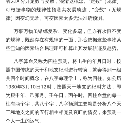
者未区分开定数与变数，混淆这概念。“定数”（规律）
可根据事物的规律性预测其发展轨迹，“变数”（无规
律）因变幻无常、可变因素太多无法准确预测。
万事万物虽错综复杂、变化多端，但亦有永恒不变
的规律，既然存在有规律的一面，那么依据这些事物某
些已知的因素结合易理即可推算出其发展轨迹及趋势。
八字算命又称为四柱预测。将出生的年月日时，按
照中国传统的天干和地支纪时进行转换，就会得到一组
共四个时间概念，在八字命理学上，称为四柱。如公历
1980年3月10日12时，按照天干地支的纪时方法，即
为庚申年、己卯月、壬午日，丙午时。四柱命盘的每一
柱有两个字，共八个字，八字预测主要就是分析八个天
干和地支之间的五行相生相克及衰旺的情况，来预测一
个人一生的运气。